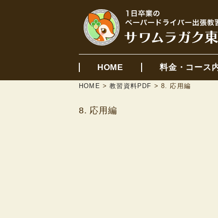
HOME
料金・コース
HOME
>
教習資料PDF
>
8. 応用編
8. 応用編