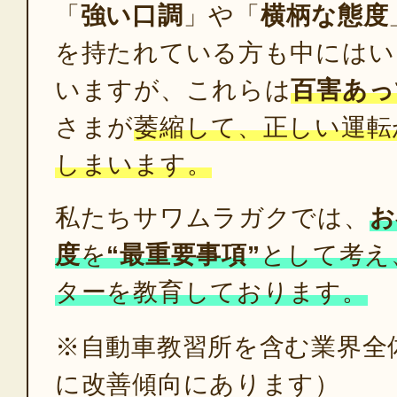
「
強い口調
」や「
横柄な態度
を持たれている方も中にはい
いますが、これらは
百害あっ
さまが
萎縮して、正しい運転
しまいます。
私たちサワムラガクでは、
お
度
を
“最重要事項”
として考え
ターを教育しております。
※自動車教習所を含む業界全
に改善傾向にあります）