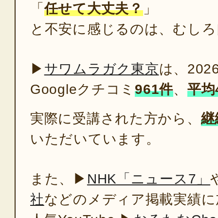
「
任せて大丈夫？
」
と不安に感じるのは、むしろ
▶
サワムラガク東京
は、202
Googleクチコミ
961件
、
平均
実際に受講された方から、
継
いただいています。
また、▶
NHK「ニュース7」
社
などのメディア掲載実績に