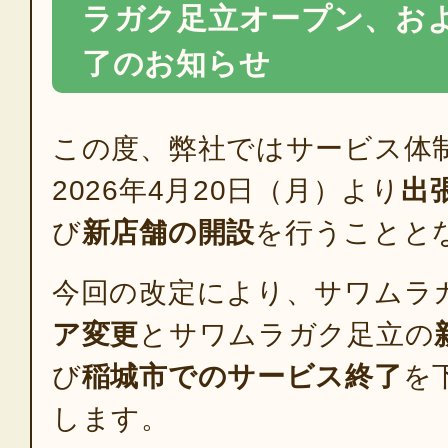
ラガク足立オープン、お
了のお知らせ
この度、弊社ではサービス体
2026年4月20日（月）より
出
び
新店舗の開設
を行うことと
今回の改定により、サワムラ
ア変更
とサワムラガク足立の
び
稲城市でのサービス終了
を
します。