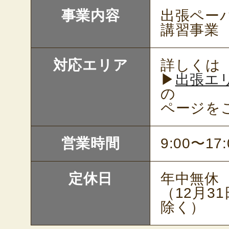
事業内容
出張ペー
講習事業
対応エリア
詳しくは
▶
出張エ
の
ページを
営業時間
9:00〜17:
定休日
年中無休
（12月3
除く）