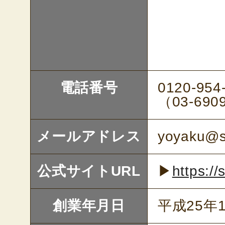
電話番号
0120-954
（03-690
メールアドレス
yoyaku@
公式サイトURL
▶
https:/
創業年月日
平成25年1