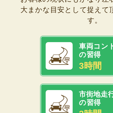
大まかな目安として捉えて
す。
車両コン
の習得
3時間
市街地走
の習得