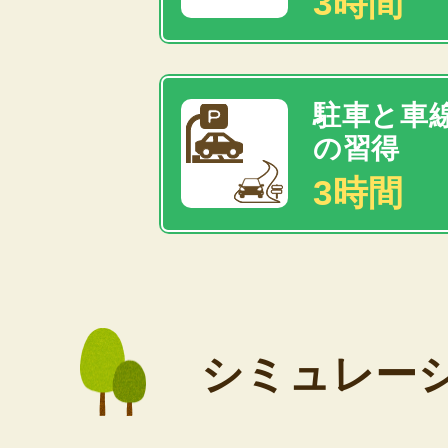
3時間
駐車と車
の習得
3時間
シミュレー