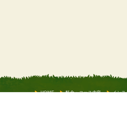
HOME
料金・コース内容
インス
サポート
お客様の声
よくあるご
も受付）
メルマガ登録
X（旧Twitter）