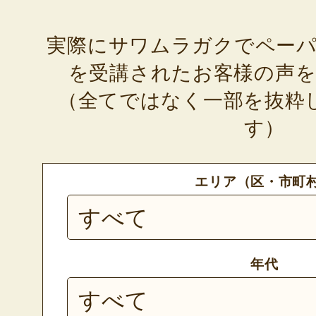
実際にサワムラガクでペー
を受講されたお客様の声
（全てではなく一部を抜粋
す）
エリア（区・市町
年代