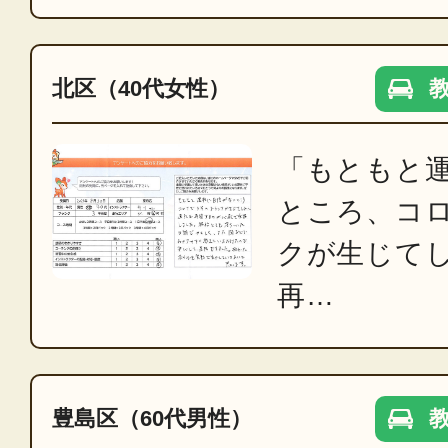
北区（40代女性）
「もともと
ところ、コ
クが生じて
再…
豊島区（60代男性）