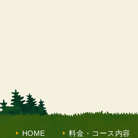
HOME
料金・コース内容