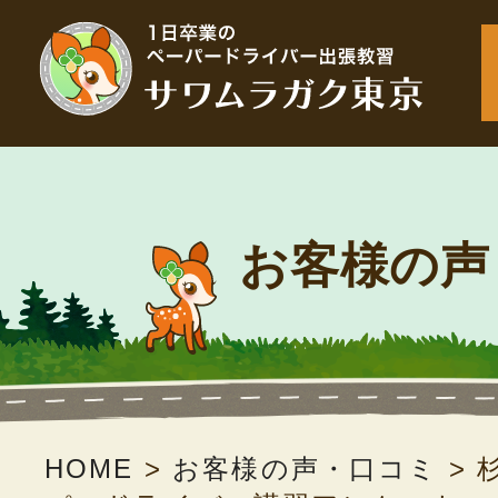
お客様の声
HOME
>
お客様の声・口コミ
>