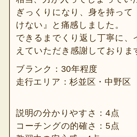
ぎっくりになり、身を持って
けない』と痛感しました。
できるまでくり返し丁寧に、
えていただき感謝しておりま
ブランク：30年程度
走行エリア：杉並区・中野区
説明の分かりやすさ：4点
コーチングの的確さ：5点