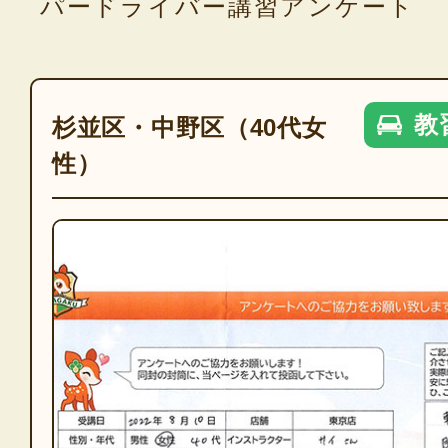
パードライバー講習アンケート
教
杉並区・中野区（40代女
性）