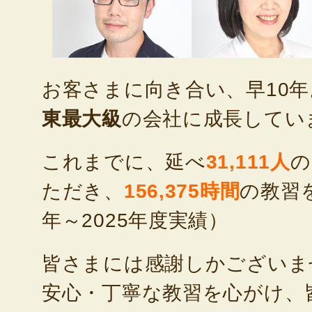
お客さまに向き合い、早10
東最大級
の会社に成長してい
これまでに、延べ
31,111人
の
ただき、
156,375時間
の教習を
年～2025年度実績）
皆さまには感謝しかございま
安心・丁寧な教習を心がけ、