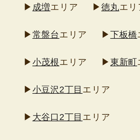
▶
成増
エリア
▶
徳丸
エリ
▶
常盤台
エリア
▶
下板橋
▶
小茂根
エリア
▶
東新町
▶
小豆沢2丁目
エリア
▶
大谷口2丁目
エリア