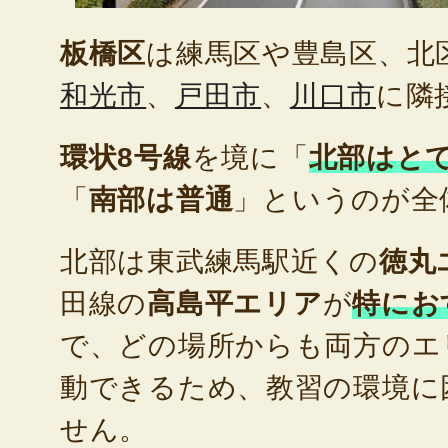
板橋区
は練馬区や豊島区、北
和光市
、
戸田市
、
川口市
に隣
環状8号線
を境に「
北部はと
「
南部は普通
」というのが全
北部は東武練馬駅近くの
徳丸
田線の
高島平エリア
が
特にお
で、どの場所からも両方のエ
動できるため、教習の環境に
せん。