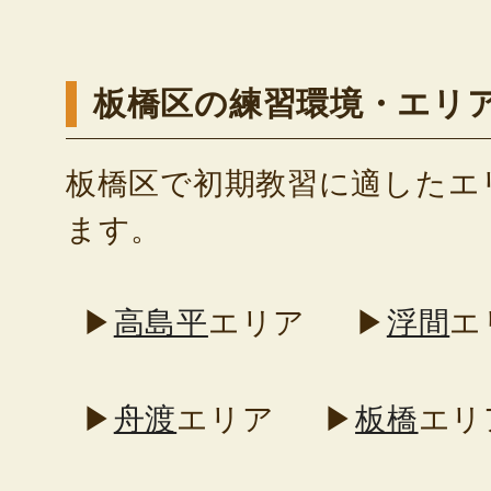
板橋区の練習環境・エリ
板橋区で初期教習に適したエ
ます。
▶
高島平
エリア
▶
浮間
エ
▶
舟渡
エリア
▶
板橋
エリ