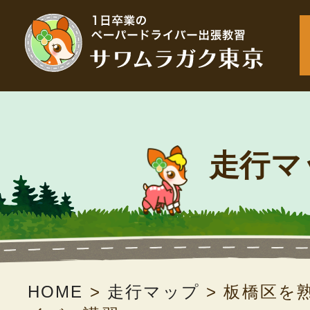
走行マ
HOME
>
走行マップ
>
板橋区を