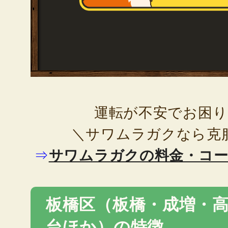
運転が不安でお困
＼サワムラガクなら克
⇒
サワムラガクの料金・コ
板橋区（板橋・成増・
台ほか）の特徴